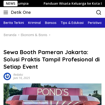
Langsung
NEWS
Panduan Wisata Keluarga ke Kota Batu: Itinerary Seharia
ke
Detik One
konten
Tajam
Ungkap
Berita Terkini
Kriminal
Bansos
Tips & Edukasi
Peristiwa
Fakta
Beranda
Ekonomi & Bisnis
Sewa Booth Pameran Jakarta:
Solusi Praktis Tampil Profesional di
Setiap Event
Redaksi
Juni 16, 2025