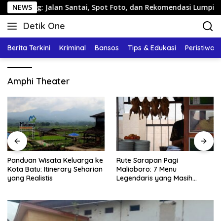
Langsung
ang: Jalan Santai, Spot Foto, dan Rekomendasi Lumpia
NEWS
ke
Detik One
konten
Tajam
Ungkap
Berita Terkini
Kriminal
Bansos
Tips & Edukasi
Peristiwa
Fakta
Amphi Theater
Panduan Wisata Keluarga ke
Rute Sarapan Pagi
Kota Batu: Itinerary Seharian
Malioboro: 7 Menu
yang Realistis
Legendaris yang Masih
Mudah Ditemukan