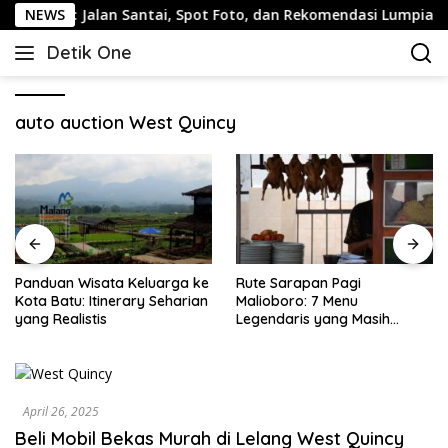
Langsung
ang: Jalan Santai, Spot Foto, dan Rekomendasi Lumpia
NEWS
ke
Detik One
konten
Tajam
Ungkap
Fakta
auto auction West Quincy
Panduan Wisata Keluarga ke
Rute Sarapan Pagi
Kota Batu: Itinerary Seharian
Malioboro: 7 Menu
yang Realistis
Legendaris yang Masih
Mudah Ditemukan
April 26, 2025
Beli Mobil Bekas Murah di Lelang West Quincy