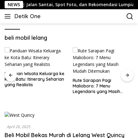
Langsung
ang: Jalan Santai, Spot Foto, dan Rekomendasi Lumpia
NEWS
ke
Detik One
konten
Tajam
Ungkap
Fakta
beli mobil lelang
Panduan Wisata Keluarga ke
Kota Batu: Itinerary Seharian
Rute Sarapan Pagi
yang Realistis
Malioboro: 7 Menu
Legendaris yang Masih
Mudah Ditemukan
April 26, 2025
Beli Mobil Bekas Murah di Lelang West Quincy