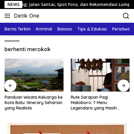
Langsung
rang: Jalan Santai, Spot Foto, dan Rekomendasi Lumpia
NEWS
ke
Detik One
konten
Tajam
Ungkap
Berita Terkini
Kriminal
Bansos
Tips & Edukasi
Peristiwa
Fakta
berhenti merokok
Panduan Wisata Keluarga ke
Rute Sarapan Pagi
Kota Batu: Itinerary Seharian
Malioboro: 7 Menu
yang Realistis
Legendaris yang Masih
Mudah Ditemukan