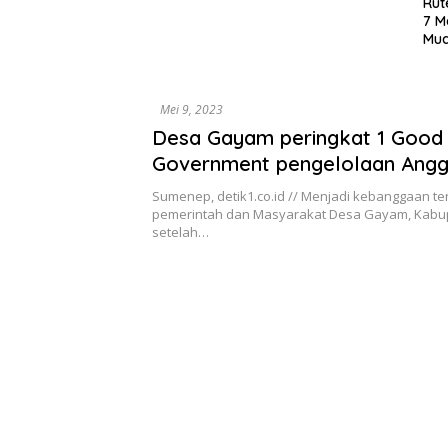
Rute Sar
7 Menu L
Mudah D
Mei 9, 2023
Desa Gayam peringkat 1 Good
Government pengelolaan Ang
dari Dirjen Pembendaharaan K
Sumenep, detik1.co.id // Menjadi kebanggaan ter
Keuangan RI
pemerintah dan Masyarakat Desa Gayam, Kab
setelah…