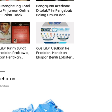
 Menghitung Total
Pengajuan Kredione
a Pinjaman Online
Ditolak? Ini Penyebab
 Cicilan Tidak
Paling Umum dan
jebak
Cara Ajukan Ulang
Lilur Kirim Surat
Gus Lilur Usulkan ke
residen Prabowo,
Presiden: Hentikan
kan Hentikan
Ekspor Benih Lobster,
or Benih Lobster
Ganti dengan Ekspor
Ganti Ekspor
Lobster 50 Gram
ter 50 Gram
ehatan
hatan