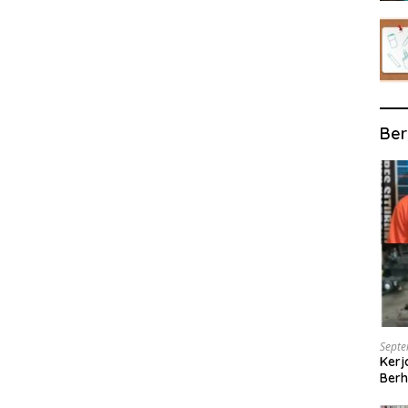
Ber
Septe
Kerj
Berh