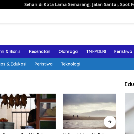
ehari di Kota Lama Semarang: Jalan Santai, Spot Foto, dan Re
i & Bisnis
Kesehatan
Olahraga
TNI-POLRI
Peristiwa
ips & Edukasi
Peristiwa
Teknologi
Edu
Jalan
Sema
Aman