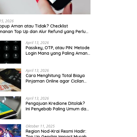
Sarapan Legendaris Solo: 7
Se
Tempat Dekat Stasiun Balapan
K
yang Ramah Kantong
K
 15, 2026
opup Aman atau Tidak? Checklist
anan Top Up dan Alur Refund yang Perlu
u Cek
April 13, 2026
Passkey, OTP, atau PIN: Metode
Login Mana yang Paling Aman
untuk Akun Finansial?
April 13, 2026
Cara Menghitung Total Biaya
Pinjaman Online agar Cicilan
Tidak Menjebak
April 13, 2026
Pengajuan Kredione Ditolak?
Ini Penyebab Paling Umum dan
Cara Ajukan Ulang
Oktober 11, 2025
Region Nod-Krai Resmi Hadir:
Top Up Genshin Impact Murah