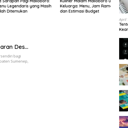
apan Pagi Malioboro:
Kuliner Malam Malioboro untuk
egendaris yang Masih
Keluarga: Menu, Jam Ramai,
itemukan
dan Estimasi Budget
April
Tent
Keam
Kam
garan Desa
ementrian
sendiri bagi
upaten Sumenep,