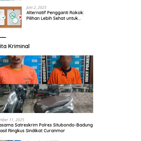
yang Mengerti Kebutuhanmu
Juni 2, 2025
Alternatif Pengganti Rokok:
Pilihan Lebih Sehat untuk
Mengurangi Risiko Merokok
ita Kriminal
mber 11, 2025
asama Satreskrim Polres Situbondo-Badung
asil Ringkus Sindikat Curanmor