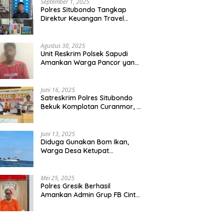
September 1, 2025
Polres Situbondo Tangkap
Direktur Keuangan Travel
Umroh Bodong, Kerugian
Capai Miliaran Rupiah
Agustus 30, 2025
Unit Reskrim Polsek Sapudi
Amankan Warga Pancor yang
Diduga Miliki Sabu
Juni 16, 2025
Satreskrim Polres Situbondo
Bekuk Komplotan Curanmor, 9
Tersangka Berhasil Diringkus
Juni 13, 2025
Diduga Gunakan Bom Ikan,
Warga Desa Ketupat
Kecamatan Raas Terancam
Pidana
Mei 25, 2025
Polres Gresik Berhasil
Amankan Admin Grup FB Cinta
Sedarah di Denpasar Bali