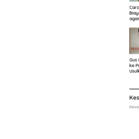
Cara
Biay
agar
Men
Gus 
ke P
Usul
Eksp
dan 
Lobs
Kes
Kese