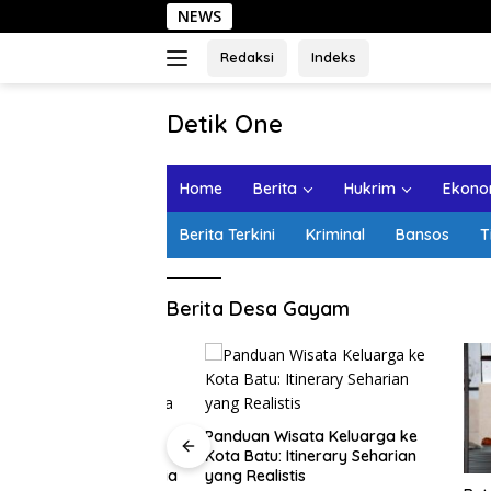
Langsung
NEWS
S
ke
konten
Redaksi
Indeks
tutup
Detik One
Tajam
Ungkap
Home
Berita
Hukrim
Ekonom
Fakta
Berita Terkini
Kriminal
Bansos
T
Berita Desa Gayam
ota Lama
Panduan Wisata Keluarga ke
alan Santai, Spot
Kota Batu: Itinerary Seharian
ekomendasi Lumpia
yang Realistis