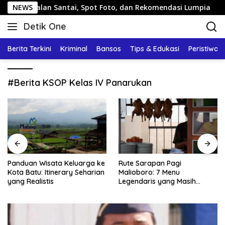
Langsung
g: Jalan Santai, Spot Foto, dan Rekomendasi Lumpia
NEWS
P
ke
Detik One
konten
Tajam
Ungkap
Berita Terkini
Kriminal
Bansos
Tips & Edukasi
Peristiwa
Fakta
#Berita KSOP Kelas IV Panarukan
Panduan Wisata Keluarga ke
Rute Sarapan Pagi
Kota Batu: Itinerary Seharian
Malioboro: 7 Menu
yang Realistis
Legendaris yang Masih
Mudah Ditemukan