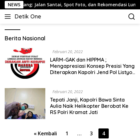
Langsung
emarang: Jalan Santai, Spot Foto, dan Rekomendasi Lumpia
NEWS
ke
Detik One
konten
Tajam
Ungkap
Fakta
Berita Nasional
Februari 20, 2022
LARM-GAK dan HIPPMA ;
Mengapresiasi Konsep Presisi Yang
Diterapkan Kapolri Jend Pol Listyo
Sigit
Februari 20, 2022
Tepati Janji, Kapolri Bawa Sinta
Aulia Naik Helikopter Berobat Ke
RS Polri Kramat Jati
Paginasi
« Kembali
1
…
3
4