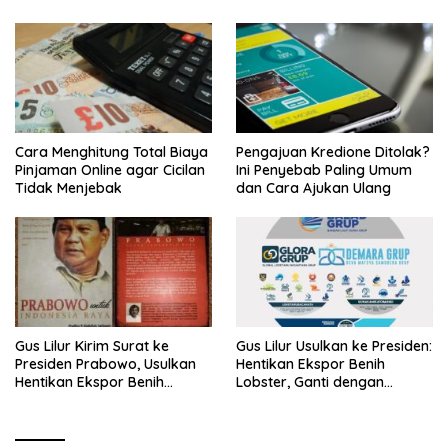
Cara Menghitung Total Biaya
Pengajuan Kredione Ditolak?
Pinjaman Online agar Cicilan
Ini Penyebab Paling Umum
Tidak Menjebak
dan Cara Ajukan Ulang
Gus Lilur Kirim Surat ke
Gus Lilur Usulkan ke Presiden:
Presiden Prabowo, Usulkan
Hentikan Ekspor Benih
Hentikan Ekspor Benih
Lobster, Ganti dengan
Lobster dan Ganti Ekspor
Ekspor Lobster 50 Gram
Lobster 50 Gram