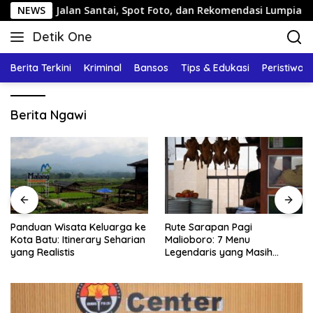
Langsung
g: Jalan Santai, Spot Foto, dan Rekomendasi Lumpia
NEWS
P
ke
Detik One
konten
Tajam
Ungkap
Berita Terkini
Kriminal
Bansos
Tips & Edukasi
Peristiwa
Fakta
Berita Ngawi
Panduan Wisata Keluarga ke
Rute Sarapan Pagi
Kota Batu: Itinerary Seharian
Malioboro: 7 Menu
yang Realistis
Legendaris yang Masih
Mudah Ditemukan