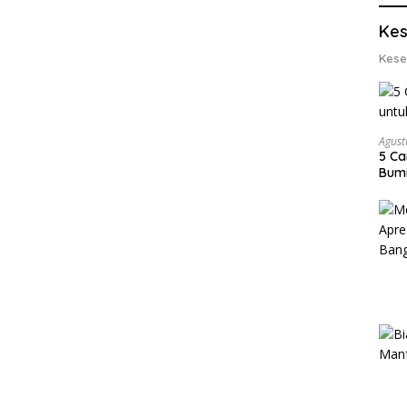
Lobs
Kes
Kese
Agust
5 Ca
Bumi