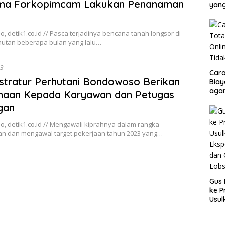
ma Forkopimcam Lakukan Penanaman
yang
 detik1.co.id // Pasca terjadinya bencana tanah longsor di
utan beberapa bulan yang lalu…
23
Cara
stratur Perhutani Bondowoso Berikan
Biay
agar
naan Kepada Karyawan dan Petugas
Men
gan
, detik1.co.id // Mengawali kiprahnya dalam rangka
an dan mengawal target pekerjaan tahun 2023 yang…
Gus 
ke P
Usul
Eksp
dan 