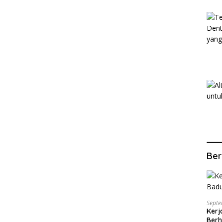
Ber
Septe
Kerj
Berh