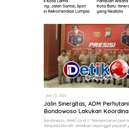
ota Lama
Panduan Wisata Keluarga ke
Rute Sar
alan Santai, Spot
Kota Batu: Itinerary Seharian
7 Menu L
ekomendasi Lumpia
yang Realistis
Mudah D
Juni 13, 2023
Jalin Sinergitas, ADM Perhutan
Bondowoso Lakukan Koordina
Bersama Kapolres Bondowos
Bondowoso, detik1.co.id // “Mempertahan jauh l
daripada Meraih” demikian sepenggal pepatah 