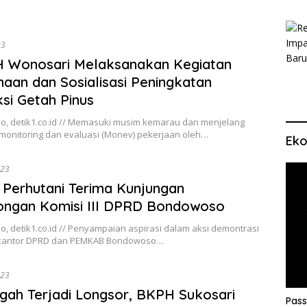
23
 Wonosari Melaksanakan Kegiatan
aan dan Sosialisasi Peningkatan
si Getah Pinus
, detik1.co.id // Memasuki musim kemarau dan menjelang
monitoring dan evaluasi (Monev) pekerjaan oleh…
Eko
023
Perhutani Terima Kunjungan
ngan Komisi III DPRD Bondowoso
 detik1.co.id // Penyampaian aspirasi dalam aksi demontrasi
 kantor DPRD dan PEMKAB Bondowoso…
023
ah Terjadi Longsor, BKPH Sukosari
Pass