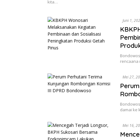
kita…
Juni 1, 20
KBKPH
Pembin
Produk
Bondowoso
rencaana 
Mei 27, 2
Perum 
Rombo
Bondowoso,
damai ke
Mei 16, 2
Menceg