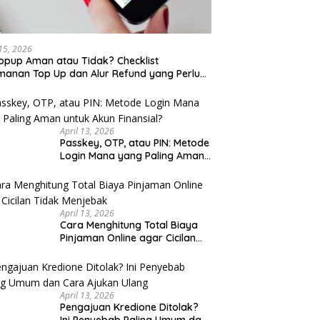
 Kaki Wisata Kota Lama
Sarapan Legendaris Solo: 7
Se
rang Malam Hari: Rute
Tempat Dekat Stasiun Balapan
K
 untuk Keluarga
yang Ramah Kantong
K
 15, 2026
opup Aman atau Tidak? Checklist
anan Top Up dan Alur Refund yang Perlu
u Cek
April 13, 2026
Passkey, OTP, atau PIN: Metode
Login Mana yang Paling Aman
untuk Akun Finansial?
April 13, 2026
Cara Menghitung Total Biaya
Pinjaman Online agar Cicilan
Tidak Menjebak
April 13, 2026
Pengajuan Kredione Ditolak?
Ini Penyebab Paling Umum dan