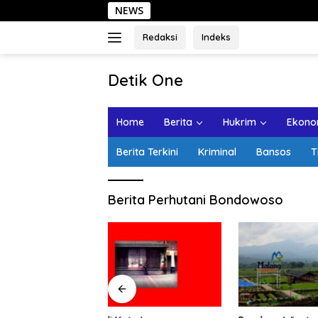
Langsung
NEWS
ke
konten
Redaksi
Indeks
tutup
Detik One
Tajam
Ungkap
Home
Berita
Hukrim
Ekonom
Fakta
Berita Terkini
Kriminal
Bansos
T
Berita Perhutani Bondowoso