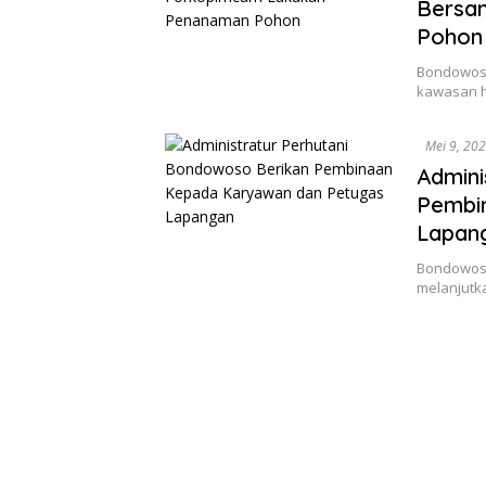
Bersa
Pohon
Bondowoso,
kawasan h
Mei 9, 20
Admini
Pembi
Lapan
Bondowoso
melanjutk