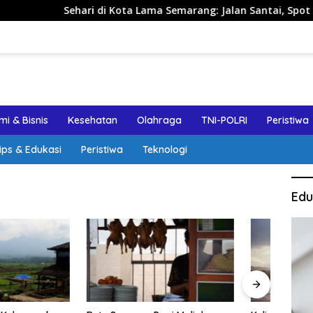
Sehari di Kota Lama Semarang: Jalan Santai, Spot Foto, dan R
i & Bisnis
Kesehatan
Olahraga
TNI-POLRI
Peristiwa
ips & Edukasi
Peristiwa
Teknologi
Edu