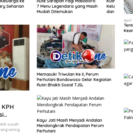
apan Pagi Malioboro:
Kuliner Malam Malioboro untuk
Jalan
egendaris yang Masih
Keluarga: Menu, Jam Ramai,
Sema
itemukan
dan Estimasi Budget
Aman
April
Tent
Keam
Kam
Memasuki Triwulan Ke II, Perum
Perhutani Bondowoso Gelar Kegiatan
Rutin Bhakti Sosial TJSL
i KPH
si
Kayu Jati Masih Menjadi Andalan
o
ebih susah
Mendongkrak Pendapatan Perum
yang sering
Perhutani