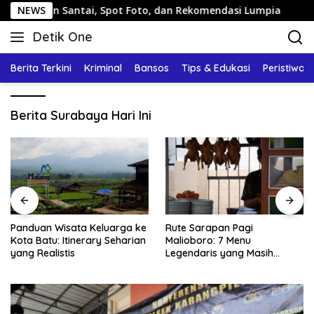
Langsung
lan Santai, Spot Foto, dan Rekomendasi Lumpia
NEWS
Pandua
ke
Detik One
konten
Tajam
Ungkap
Berita Terkini
Kriminal
Bansos
Tips & Edukasi
Peristiwa
Fakta
Berita Surabaya Hari Ini
Panduan Wisata Keluarga ke
Rute Sarapan Pagi
Kota Batu: Itinerary Seharian
Malioboro: 7 Menu
yang Realistis
Legendaris yang Masih
Mudah Ditemukan