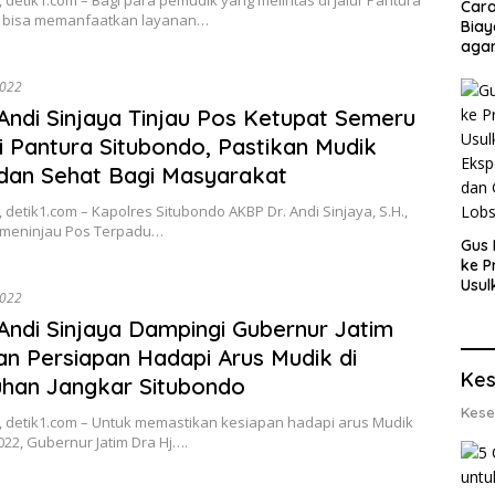
Cara
 bisa memanfaatkan layanan…
Biay
agar
Men
2022
ndi Sinjaya Tinjau Pos Ketupat Semeru
i Pantura Situbondo, Pastikan Mudik
dan Sehat Bagi Masyarakat
 detik1.com – Kapolres Situbondo AKBP Dr. Andi Sinjaya, S.H.,
H. meninjau Pos Terpadu…
Gus 
ke P
Usul
2022
Eksp
dan 
ndi Sinjaya Dampingi Gubernur Jatim
Lobs
an Persiapan Hadapi Arus Mudik di
Kes
han Jangkar Situbondo
Kese
, detik1.com – Untuk memastikan kesiapan hadapi arus Mudik
22, Gubernur Jatim Dra Hj….