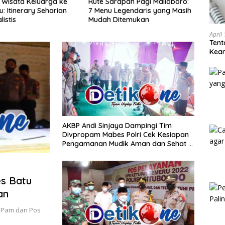
apan Pagi Malioboro:
Kuliner Malam Malioboro untuk
Jalan
egendaris yang Masih
Keluarga: Menu, Jam Ramai,
Sema
itemukan
dan Estimasi Budget
Aman
April
Tent
Keam
Kam
AKBP Andi Sinjaya Dampingi Tim
Divpropam Mabes Polri Cek Kesiapan
Pengamanan Mudik Aman dan Sehat di
Situbondo
es Batu
an
s Pam dan Pos