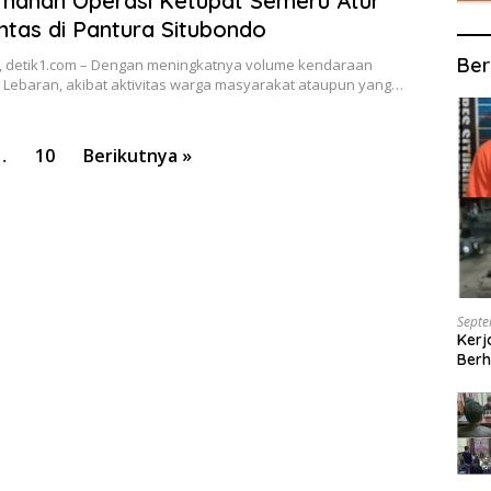
manan Operasi Ketupat Semeru Atur
intas di Pantura Situbondo
Ber
, detik1.com – Dengan meningkatnya volume kendaraan
 Lebaran, akibat aktivitas warga masyarakat ataupun yang…
…
10
Berikutnya »
Septe
Kerj
Berh