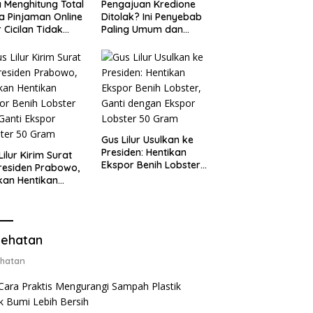
 Menghitung Total
Pengajuan Kredione
a Pinjaman Online
Ditolak? Ini Penyebab
 Cicilan Tidak
Paling Umum dan
jebak
Cara Ajukan Ulang
Gus Lilur Usulkan ke
Presiden: Hentikan
Lilur Kirim Surat
Ekspor Benih Lobster,
residen Prabowo,
Ganti dengan Ekspor
kan Hentikan
Lobster 50 Gram
or Benih Lobster
Ganti Ekspor
ter 50 Gram
ehatan
hatan