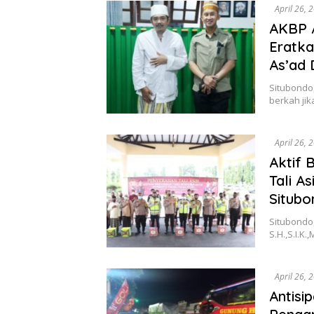
April 26, 
AKBP A
Eratka
As’ad
Situbondo
berkah jik
April 26, 
Aktif 
Tali A
Situbo
Situbondo,
S.H.,S.I.K
April 26, 
Antisi