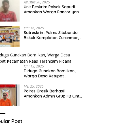
Agustus 30, 2025
Unit Reskrim Polsek Sapudi
Amankan Warga Pancor yang
Diduga Miliki Sabu
Juni 16, 2025
Satreskrim Polres Situbondo
Bekuk Komplotan Curanmor, 9
Tersangka Berhasil Diringkus
Juni 13, 2025
Diduga Gunakan Bom Ikan,
Warga Desa Ketupat
Kecamatan Raas Terancam
Pidana
Mei 25, 2025
Polres Gresik Berhasil
Amankan Admin Grup FB Cinta
Sedarah di Denpasar Bali
ular Post