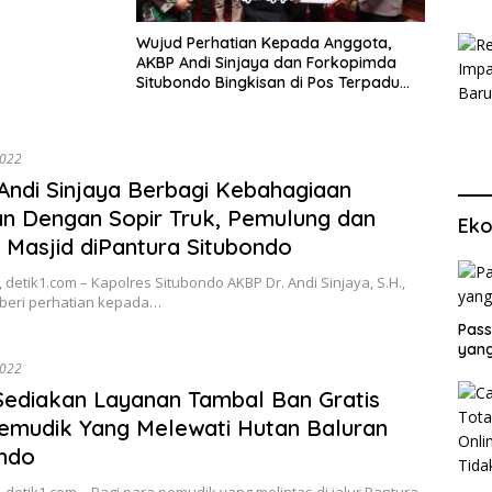
Wujud Perhatian Kepada Anggota,
AKBP Andi Sinjaya dan Forkopimda
Situbondo Bingkisan di Pos Terpadu
Ketupat Semeru 2022
2022
ndi Sinjaya Berbagi Kebahagiaan
n Dengan Sopir Truk, Pemulung dan
Eko
 Masjid diPantura Situbondo
 detik1.com – Kapolres Situbondo AKBP Dr. Andi Sinjaya, S.H.,
H. beri perhatian kepada…
Pass
yang
2022
 Sediakan Layanan Tambal Ban Gratis
emudik Yang Melewati Hutan Baluran
ndo
 detik1.com – Bagi para pemudik yang melintas di jalur Pantura