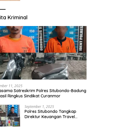
ita Kriminal
mber 11, 2025
asama Satreskrim Polres Situbondo-Badung
asil Ringkus Sindikat Curanmor
September 1, 2025
Polres Situbondo Tangkap
Direktur Keuangan Travel
Umroh Bodong, Kerugian
Capai Miliaran Rupiah