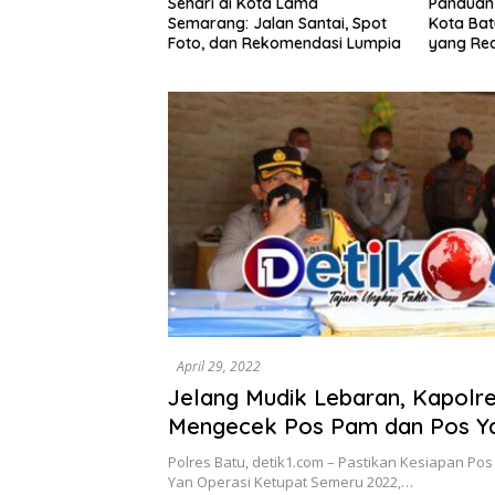
ota Lama
Panduan Wisata Keluarga ke
Rute Sar
alan Santai, Spot
Kota Batu: Itinerary Seharian
7 Menu L
ekomendasi Lumpia
yang Realistis
Mudah D
April 29, 2022
Jelang Mudik Lebaran, Kapolr
Mengecek Pos Pam dan Pos Y
Polres Batu, detik1.com – Pastikan Kesiapan Po
Yan Operasi Ketupat Semeru 2022,…