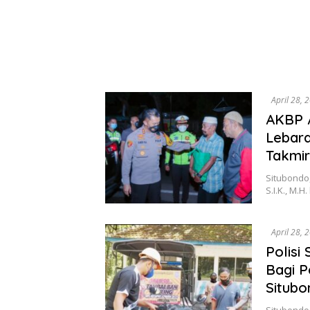
April 28, 
AKBP A
Lebara
Takmir
Situbondo,
S.I.K., M.
April 28, 
Polisi
Bagi P
Situbo
Situbondo,