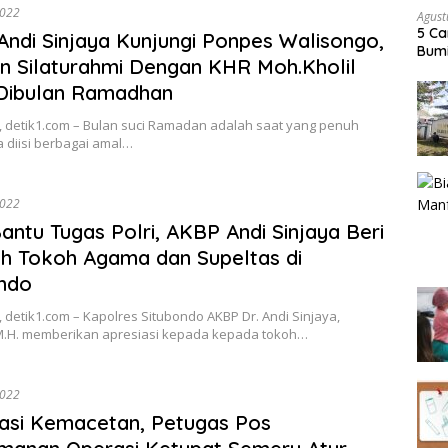
2022
Agust
5 Ca
ndi Sinjaya Kunjungi Ponpes Walisongo,
Bumi
n Silaturahmi Dengan KHR Moh.Kholil
 Dibulan Ramadhan
, detik1.com – Bulan suci Ramadan adalah saat yang penuh
a diisi berbagai amal…
2022
Bantu Tugas Polri, AKBP Andi Sinjaya Beri
sih Tokoh Agama dan Supeltas di
ndo
 detik1.com – Kapolres Situbondo AKBP Dr. Andi Sinjaya,
.,M.H. memberikan apresiasi kepada kepada tokoh…
2022
pasi Kemacetan, Petugas Pos