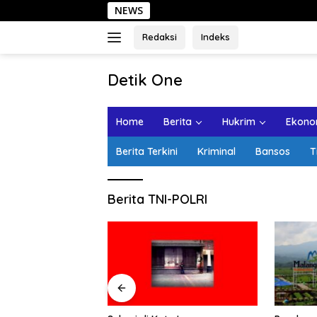
Langsung
NEWS
S
ke
konten
Redaksi
Indeks
tutup
Detik One
Tajam
Ungkap
Home
Berita
Hukrim
Ekonom
Fakta
Berita Terkini
Kriminal
Bansos
T
Berita TNI-POLRI