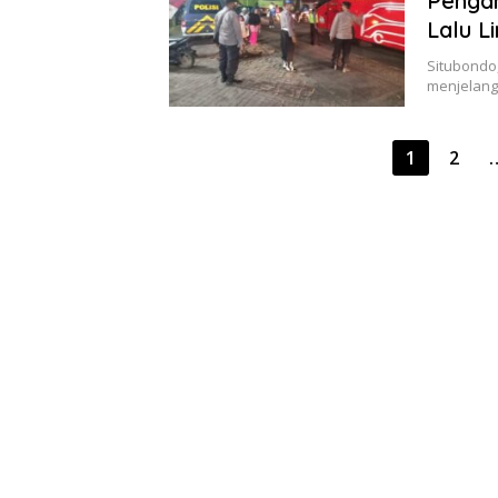
Penga
Lalu L
Situbondo
menjelang
Paginasi
1
2
pos