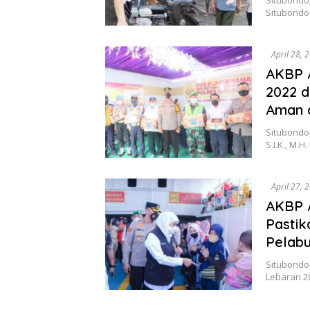
Situbondo
April 28, 
AKBP A
2022 d
Aman 
Situbondo,
S.I.K., M.
April 27, 
AKBP A
Pastik
Pelabu
Situbondo
Lebaran 20