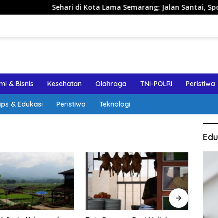
ehari di Kota Lama Semarang: Jalan Santai, Spot Foto, dan R
i & Bisnis
Kesehatan
Olahraga
TNI-POLRI
Peristiwa
ips & Edukasi
Peristiwa
Teknologi
Edu