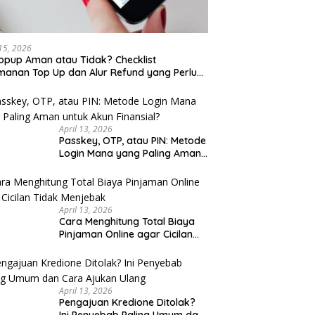
 Kaki Wisata Kota Lama
Sarapan Legendaris Solo: 7
Se
rang Malam Hari: Rute
Tempat Dekat Stasiun Balapan
K
 untuk Keluarga
yang Ramah Kantong
K
 15, 2026
opup Aman atau Tidak? Checklist
anan Top Up dan Alur Refund yang Perlu
u Cek
April 13, 2026
Passkey, OTP, atau PIN: Metode
Login Mana yang Paling Aman
untuk Akun Finansial?
April 13, 2026
Cara Menghitung Total Biaya
Pinjaman Online agar Cicilan
Tidak Menjebak
April 13, 2026
Pengajuan Kredione Ditolak?
Ini Penyebab Paling Umum dan