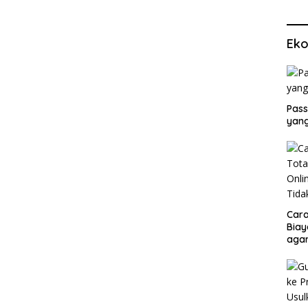
Eko
Pass
yang
Cara
Biay
agar
Men