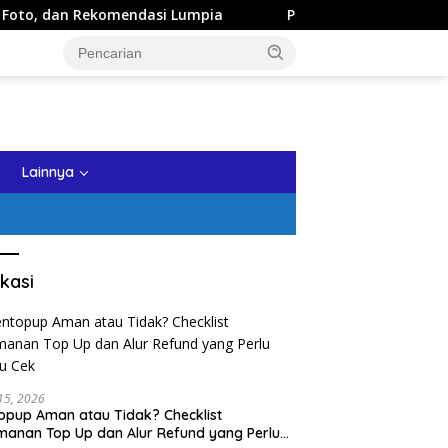
an Rekomendasi Lumpia
Panduan Wisata Keluarga ke Kota 
tutup
Lainnya
kasi
 15, 2026
opup Aman atau Tidak? Checklist
anan Top Up dan Alur Refund yang Perlu