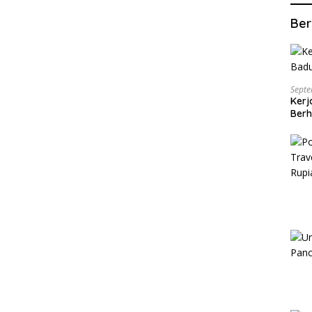
Ber
Septe
Kerj
Berh