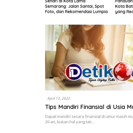
ota Lama
Panduan Wisata Keluarga ke
Rute Sar
alan Santai, Spot
Kota Batu: Itinerary Seharian
7 Menu L
ekomendasi Lumpia
yang Realistis
Mudah D
April 13, 2022
Tips Mandiri Finansial di Usia 
Dapat mandiri secara finansial di umur masih 
20-an, bukan hal yang tak…