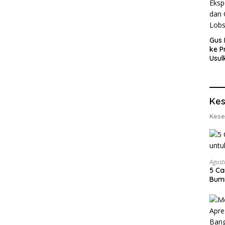
Gus 
ke P
Usul
Eksp
dan 
Lobs
Kes
Kese
Agust
5 Ca
Bumi