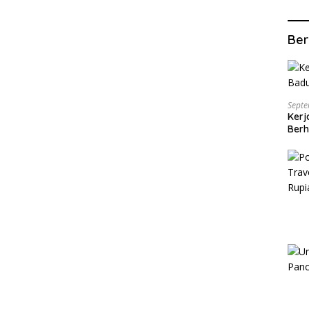
Ber
Septe
Kerj
Berh