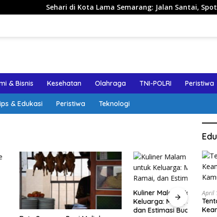
Sehari di Kota Lama Semarang: Jalan Santai, Spot Foto, 
i & Bisnis
Kesehatan
Olahraga
TNI-POLRI
Peristiwa
ips & Edukasi
Peristiwa
Teknologi
Edu
Kuliner Malam Malioboro untuk
Jalan
April
Tent
Keluarga: Menu, Jam Ramai,
Sema
Keam
dan Estimasi Budget
Aman