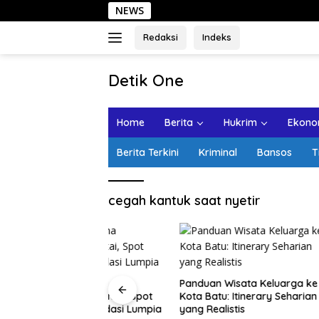
Langsung
NEWS
ke
konten
Redaksi
Indeks
tutup
Detik One
Tajam
Ungkap
Home
Berita
Hukrim
Ekonom
Fakta
Berita Terkini
Kriminal
Bansos
T
cegah kantuk saat nyetir
ota Lama
Panduan Wisata Keluarga ke
alan Santai, Spot
Kota Batu: Itinerary Seharian
ekomendasi Lumpia
yang Realistis