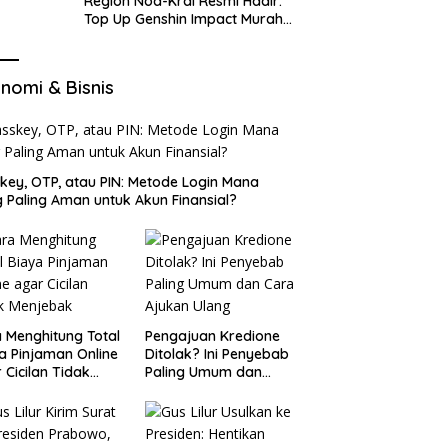
Region Nod-Krai Resmi Hadir:
Top Up Genshin Impact Murah
di VocaGame untuk Jelajah
Wilayah Baru
nomi & Bisnis
key, OTP, atau PIN: Metode Login Mana
 Paling Aman untuk Akun Finansial?
 Menghitung Total
Pengajuan Kredione
a Pinjaman Online
Ditolak? Ini Penyebab
 Cicilan Tidak
Paling Umum dan
jebak
Cara Ajukan Ulang