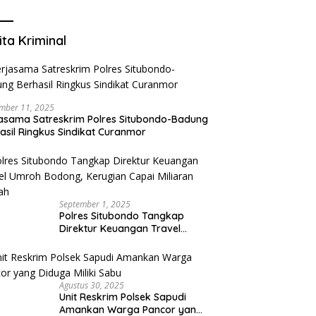
Mengurangi Risiko Merokok
ita Kriminal
mber 11, 2025
asama Satreskrim Polres Situbondo-Badung
asil Ringkus Sindikat Curanmor
September 1, 2025
Polres Situbondo Tangkap
Direktur Keuangan Travel
Umroh Bodong, Kerugian
Capai Miliaran Rupiah
Agustus 30, 2025
Unit Reskrim Polsek Sapudi
Amankan Warga Pancor yang