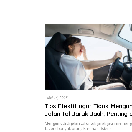
Rute Sar
7 Menu L
Mudah D
Mei 14, 2025
Tips Efektif agar Tidak Mengan
Jalan Tol Jarak Jauh, Penting 
Semua Pengemudi
Mengemudi di jalan tol untuk jarak jauh memang
favorit banyak orang karena efisiensi…