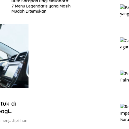
apan Pagi Malioboro:
Kam
egendaris yang Masih
itemukan
tuk di
bagi
 menjadi pilihan