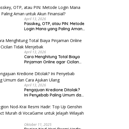
Sarapan Legendaris Solo: 7
Se
u Cek
Tempat Dekat Stasiun Balapan
K
yang Ramah Kantong
K
April 13, 2026
Passkey, OTP, atau PIN: Metode
Login Mana yang Paling Aman
untuk Akun Finansial?
April 13, 2026
Cara Menghitung Total Biaya
Pinjaman Online agar Cicilan
Tidak Menjebak
April 13, 2026
Pengajuan Kredione Ditolak?
Ini Penyebab Paling Umum dan
Cara Ajukan Ulang
Oktober 11, 2025