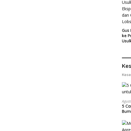
Gus 
ke P
Usul
Eksp
dan 
Lobs
Kes
Kese
Agust
5 Ca
Bumi