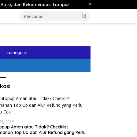
dan Rekomendasi Lumpia
Panduan Wisata Keluarga ke Kota
tutup
Lainnya
kasi
 Kaki Wisata Kota Lama
 15, 2026
opup Aman atau Tidak? Checklist
rang Malam Hari: Rute
anan Top Up dan Alur Refund yang Perlu
 untuk Keluarga