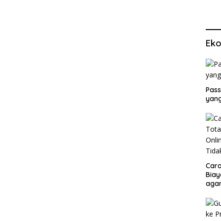
Eko
Pass
yang
Cara
Biay
agar
Men