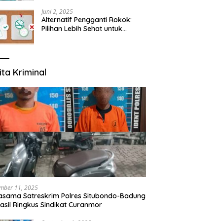
yang Mengerti Kebutuhanmu
Juni 2, 2025
Alternatif Pengganti Rokok:
Pilihan Lebih Sehat untuk
Mengurangi Risiko Merokok
ita Kriminal
mber 11, 2025
asama Satreskrim Polres Situbondo-Badung
asil Ringkus Sindikat Curanmor