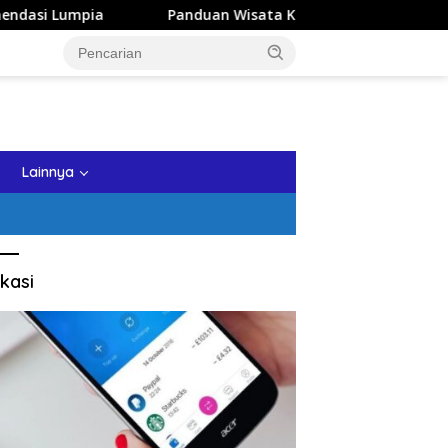
a
Panduan Wisata Keluarga ke Kota Batu: Itinerary Seha
tutup
Lainnya
kasi