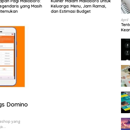
apan Pagi Malioboro:
Kuliner Malam Malioboro untuk
Jalan
egendaris yang Masih
Keluarga: Menu, Jam Ramai,
Sema
itemukan
dan Estimasi Budget
Aman
April
Tent
Keam
Kam
ggs Domino
dashop yang
ga…