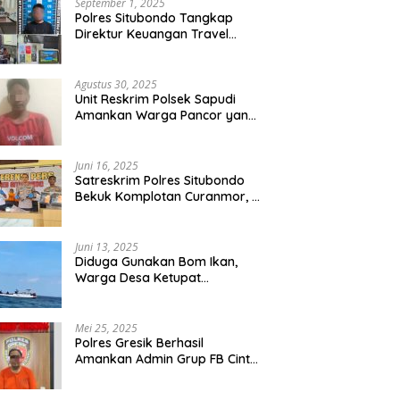
September 1, 2025
Polres Situbondo Tangkap
Direktur Keuangan Travel
Umroh Bodong, Kerugian
Capai Miliaran Rupiah
Agustus 30, 2025
Unit Reskrim Polsek Sapudi
Amankan Warga Pancor yang
Diduga Miliki Sabu
Juni 16, 2025
Satreskrim Polres Situbondo
Bekuk Komplotan Curanmor, 9
Tersangka Berhasil Diringkus
Juni 13, 2025
Diduga Gunakan Bom Ikan,
Warga Desa Ketupat
Kecamatan Raas Terancam
Pidana
Mei 25, 2025
Polres Gresik Berhasil
Amankan Admin Grup FB Cinta
Sedarah di Denpasar Bali