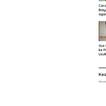
Cara
Biay
agar
Men
Gus 
ke P
Usul
Eksp
dan 
Lobs
Kes
Kese