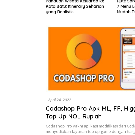
ota Lama
Panduan Wisata Keluarga ke
Rute Sar
alan Santai, Spot
Kota Batu: Itinerary Seharian
7 Menu L
ekomendasi Lumpia
yang Realistis
Mudah D
April 24, 2022
Codashop Pro Apk ML, FF, Hi
Top Up NOL Rupiah
Codashop Pro yakni aplikasi modifikasi dari Co
menyediakan layanan top up game dengan har