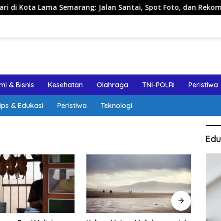
ama Semarang: Jalan Santai, Spot Foto, dan Rekomendasi Lumpi
i & Bisnis
Kesehatan
Olahraga
TNI-POLRI
Peristiwa
ips & Edukasi
Peristiwa
Teknologi
Edu