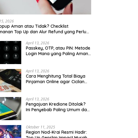
 Kaki Wisata Kota Lama
Sarapan Legendaris Solo: 7
Se
rang Malam Hari: Rute
Tempat Dekat Stasiun Balapan
K
 untuk Keluarga
yang Ramah Kantong
K
 15, 2026
opup Aman atau Tidak? Checklist
anan Top Up dan Alur Refund yang Perlu
u Cek
April 13, 2026
Passkey, OTP, atau PIN: Metode
Login Mana yang Paling Aman
untuk Akun Finansial?
April 13, 2026
Cara Menghitung Total Biaya
Pinjaman Online agar Cicilan
Tidak Menjebak
April 13, 2026
Pengajuan Kredione Ditolak?
Ini Penyebab Paling Umum dan
Cara Ajukan Ulang
Oktober 11, 2025
Region Nod-Krai Resmi Hadir:
Top Up Genshin Impact Murah