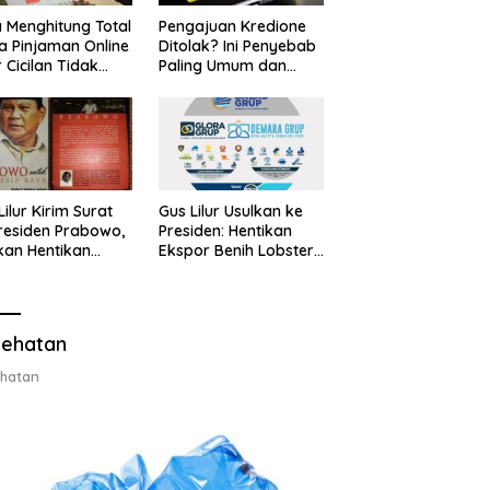
 Menghitung Total
Pengajuan Kredione
a Pinjaman Online
Ditolak? Ini Penyebab
 Cicilan Tidak
Paling Umum dan
jebak
Cara Ajukan Ulang
Lilur Kirim Surat
Gus Lilur Usulkan ke
residen Prabowo,
Presiden: Hentikan
kan Hentikan
Ekspor Benih Lobster,
or Benih Lobster
Ganti dengan Ekspor
Ganti Ekspor
Lobster 50 Gram
ter 50 Gram
ehatan
hatan