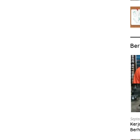
Ber
Septe
Kerj
Berh