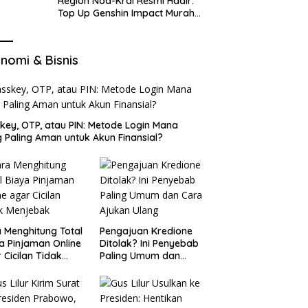
Region Nod-Krai Resmi Hadir:
Top Up Genshin Impact Murah
di VocaGame untuk Jelajah
Wilayah Baru
nomi & Bisnis
key, OTP, atau PIN: Metode Login Mana
 Paling Aman untuk Akun Finansial?
 Menghitung Total
Pengajuan Kredione
a Pinjaman Online
Ditolak? Ini Penyebab
 Cicilan Tidak
Paling Umum dan
jebak
Cara Ajukan Ulang