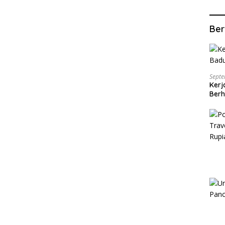
Ber
Septe
Kerj
Berh