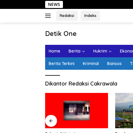
Langsung
NEWS
ke
konten
Redaksi
Indeks
tutup
Detik One
Tajam
Ungkap
Home
Berita
Hukrim
Ekonom
Fakta
Berita Terkini
Kriminal
Bansos
T
Dikantor Redaksi Cakrawala