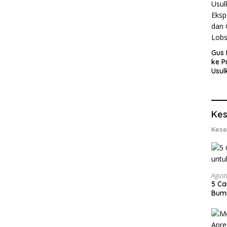
Gus 
ke P
Usul
Eksp
dan 
Lobs
Kes
Kese
Agust
5 Ca
Bumi