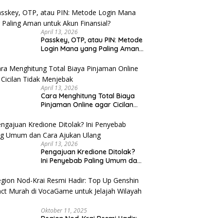
 Kaki Wisata Kota Lama
Sarapan Legendaris Solo: 7
Se
u Cek
rang Malam Hari: Rute
Tempat Dekat Stasiun Balapan
K
 untuk Keluarga
yang Ramah Kantong
K
April 13, 2026
Passkey, OTP, atau PIN: Metode
Login Mana yang Paling Aman
untuk Akun Finansial?
April 13, 2026
Cara Menghitung Total Biaya
Pinjaman Online agar Cicilan
Tidak Menjebak
April 13, 2026
Pengajuan Kredione Ditolak?
Ini Penyebab Paling Umum dan
Cara Ajukan Ulang
Oktober 11, 2025