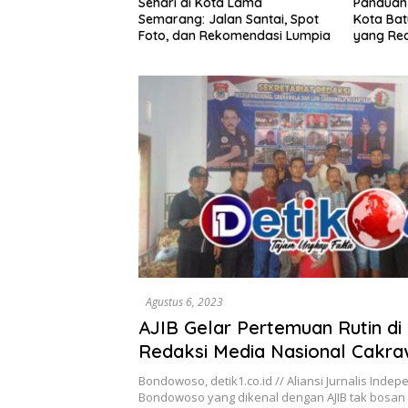
ota Lama
Panduan Wisata Keluarga ke
Rute Sar
alan Santai, Spot
Kota Batu: Itinerary Seharian
7 Menu L
ekomendasi Lumpia
yang Realistis
Mudah D
Agustus 6, 2023
AJIB Gelar Pertemuan Rutin di
Redaksi Media Nasional Cakra
Bondowoso, detik1.co.id // Aliansi Jurnalis Inde
Bondowoso yang dikenal dengan AJIB tak bosan