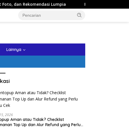
n Rekomendasi Lumpia
Panduan Wisata Keluarga ke Kota 
tutup
Lainnya
kasi
 15, 2026
opup Aman atau Tidak? Checklist
anan Top Up dan Alur Refund yang Perlu