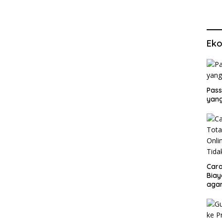
Eko
Pass
yang
Cara
Biay
agar
Men