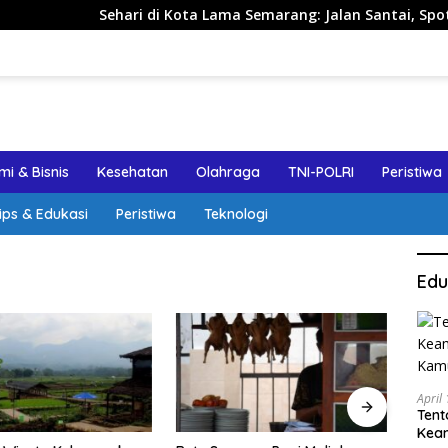
Sehari di Kota Lama Semarang: Jalan Santai, Spot Foto, da
i & Bisnis
Kesehatan
Olahraga
TNI-POLRI
Peristiwa
ips & Edukasi
Peristiwa
Teknologi
Edu
April
Tent
Keam