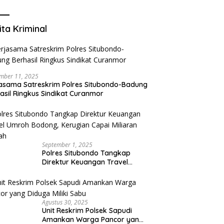
Mengurangi Risiko Merokok
ita Kriminal
mber 11, 2025
asama Satreskrim Polres Situbondo-Badung
asil Ringkus Sindikat Curanmor
September 1, 2025
Polres Situbondo Tangkap
Direktur Keuangan Travel
Umroh Bodong, Kerugian
Capai Miliaran Rupiah
Agustus 30, 2025
Unit Reskrim Polsek Sapudi
Amankan Warga Pancor yang