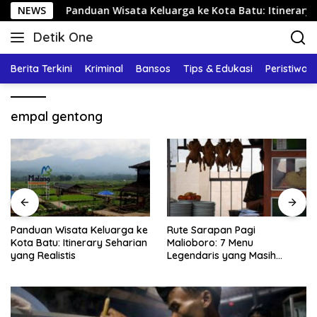
Langsung
NEWS
Panduan Wisata Keluarga ke Kota Batu: Itinerary Seharian 
ke
Detik One
konten
Tajam
Ungkap
Berita Terkini
Kriminal
Bansos
Tips & Edukasi
Peristiwa
Fakta
empal gentong
arga ke
Rute Sarapan Pagi
Kuliner Malam Maliobo
eharian
Malioboro: 7 Menu
untuk Keluarga: Menu,
Legendaris yang Masih
Ramai, dan Estimasi B
Mudah Ditemukan