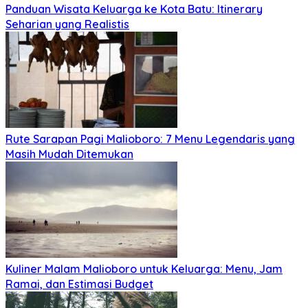
Panduan Wisata Keluarga ke Kota Batu: Itinerary
Seharian yang Realistis
Rute Sarapan Pagi Malioboro: 7 Menu Legendaris yang
Masih Mudah Ditemukan
Kuliner Malam Malioboro untuk Keluarga: Menu, Jam
Ramai, dan Estimasi Budget