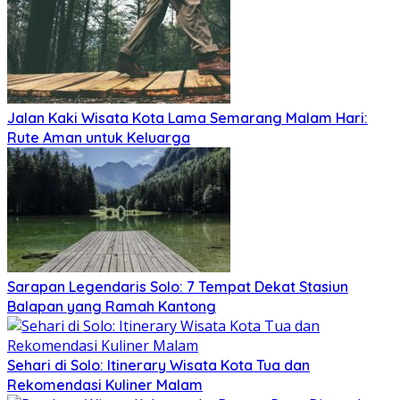
Jalan Kaki Wisata Kota Lama Semarang Malam Hari:
Rute Aman untuk Keluarga
Sarapan Legendaris Solo: 7 Tempat Dekat Stasiun
Balapan yang Ramah Kantong
Sehari di Solo: Itinerary Wisata Kota Tua dan
Rekomendasi Kuliner Malam