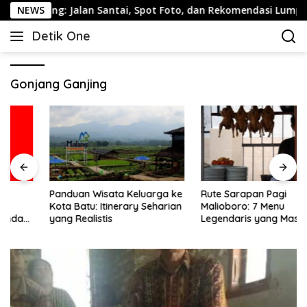
Langsung
rang: Jalan Santai, Spot Foto, dan Rekomendasi Lumpia
NEWS
ke
Detik One
konten
Tajam
Ungkap
Fakta
Gonjang Ganjing
Panduan Wisata Keluarga ke
Rute Sarapan Pagi
Kota Batu: Itinerary Seharian
Malioboro: 7 Menu
yang Realistis
Legendaris yang Masih
Mudah Ditemukan