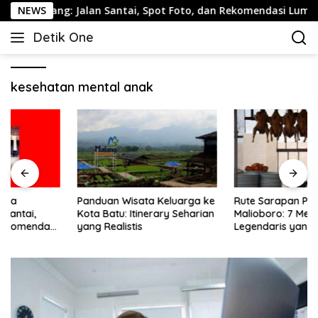
Langsung
marang: Jalan Santai, Spot Foto, dan Rekomendasi Lumpia
NEWS
ke
Detik One
konten
Tajam
Ungkap
Fakta
kesehatan mental anak
Panduan Wisata Keluarga ke
Rute Sarapan Pagi
Kota Batu: Itinerary Seharian
Malioboro: 7 Menu
yang Realistis
Legendaris yang Masih
Mudah Ditemukan