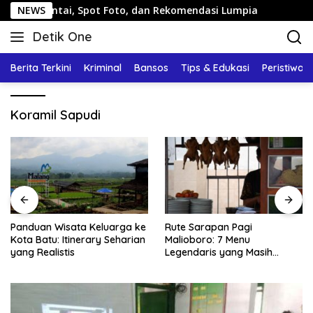
Langsung
 Santai, Spot Foto, dan Rekomendasi Lumpia
NEWS
Panduan Wi
ke
Detik One
konten
Tajam
Ungkap
Berita Terkini
Kriminal
Bansos
Tips & Edukasi
Peristiwa
Fakta
Koramil Sapudi
Panduan Wisata Keluarga ke
Rute Sarapan Pagi
Kota Batu: Itinerary Seharian
Malioboro: 7 Menu
yang Realistis
Legendaris yang Masih
Mudah Ditemukan