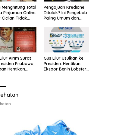
 Menghitung Total
Pengajuan Kredione
a Pinjaman Online
Ditolak? Ini Penyebab
 Cicilan Tidak
Paling Umum dan
jebak
Cara Ajukan Ulang
Lilur Kirim Surat
Gus Lilur Usulkan ke
residen Prabowo,
Presiden: Hentikan
kan Hentikan
Ekspor Benih Lobster,
or Benih Lobster
Ganti dengan Ekspor
Ganti Ekspor
Lobster 50 Gram
ter 50 Gram
ehatan
hatan