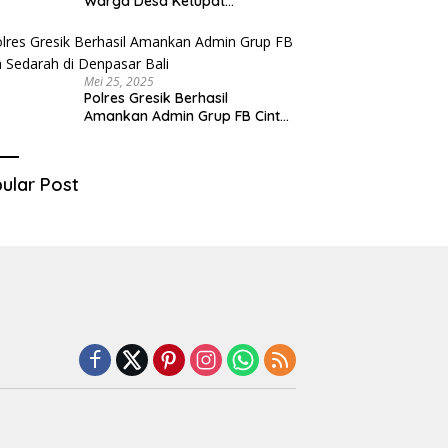
Warga Desa Ketupat
Kecamatan Raas Terancam
Pidana
Mei 25, 2025
Polres Gresik Berhasil
Amankan Admin Grup FB Cinta
Sedarah di Denpasar Bali
ular Post