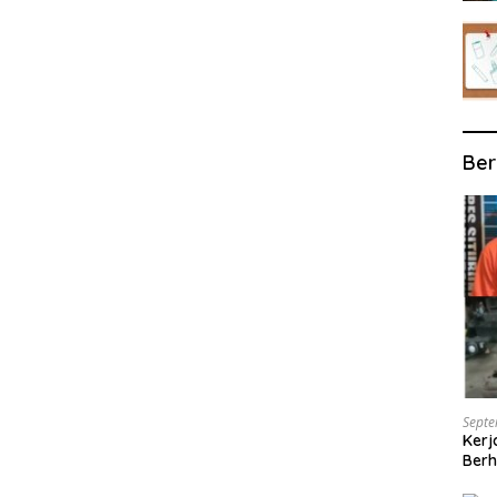
Ber
Septe
Kerj
Berh