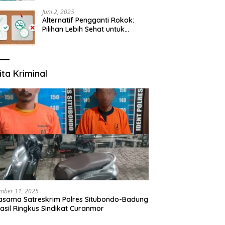
yang Mengerti Kebutuhanmu
Juni 2, 2025
Alternatif Pengganti Rokok:
Pilihan Lebih Sehat untuk
Mengurangi Risiko Merokok
ita Kriminal
mber 11, 2025
asama Satreskrim Polres Situbondo-Badung
asil Ringkus Sindikat Curanmor