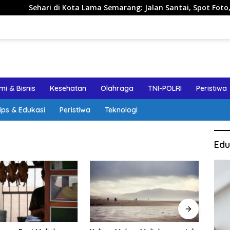
 di Kota Lama Semarang: Jalan Santai, Spot Foto, dan Rekome
i & Bisnis
Kesehatan
Olahraga
TNI-POLRI
Peristiwa
ips & Edukasi
Peristiwa
Teknologi
Edu