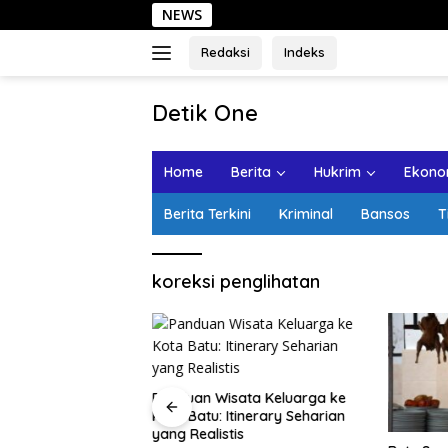
Langsung
NEWS
Sehari
ke
konten
Redaksi
Indeks
tutup
Detik One
Tajam
Ungkap
Home
Berita
Hukrim
Ekonom
Fakta
Berita Terkini
Kriminal
Bansos
T
koreksi penglihatan
ota Lama
Panduan Wisata Keluarga ke
alan Santai, Spot
Kota Batu: Itinerary Seharian
ekomendasi Lumpia
yang Realistis