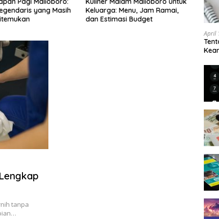
apan Pagi Malioboro:
Kuliner Malam Malioboro untuk
Jalan
egendaris yang Masih
Keluarga: Menu, Jam Ramai,
Sema
itemukan
dan Estimasi Budget
Aman
April
Tent
Keam
Kam
 Lengkap
rnih tanpa
pian…