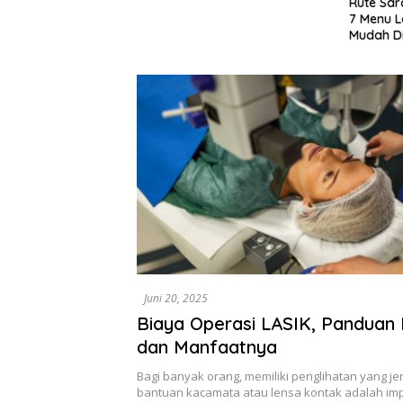
Rute Sar
7 Menu L
Mudah D
Juni 20, 2025
Biaya Operasi LASIK, Panduan
dan Manfaatnya
Bagi banyak orang, memiliki penglihatan yang je
bantuan kacamata atau lensa kontak adalah im