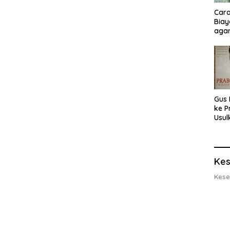
Cara
Biay
agar
Men
Gus 
ke P
Usul
Eksp
dan 
Lobs
Kes
Kese