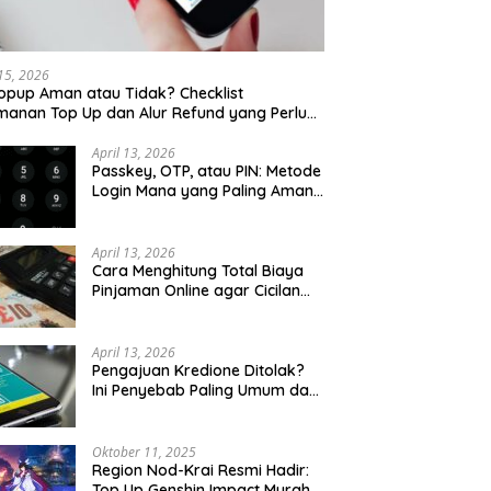
 Kaki Wisata Kota Lama
Sarapan Legendaris Solo: 7
Se
rang Malam Hari: Rute
Tempat Dekat Stasiun Balapan
K
 untuk Keluarga
yang Ramah Kantong
K
 15, 2026
opup Aman atau Tidak? Checklist
anan Top Up dan Alur Refund yang Perlu
u Cek
April 13, 2026
Passkey, OTP, atau PIN: Metode
Login Mana yang Paling Aman
untuk Akun Finansial?
April 13, 2026
Cara Menghitung Total Biaya
Pinjaman Online agar Cicilan
Tidak Menjebak
April 13, 2026
Pengajuan Kredione Ditolak?
Ini Penyebab Paling Umum dan
Cara Ajukan Ulang
Oktober 11, 2025
Region Nod-Krai Resmi Hadir:
Top Up Genshin Impact Murah