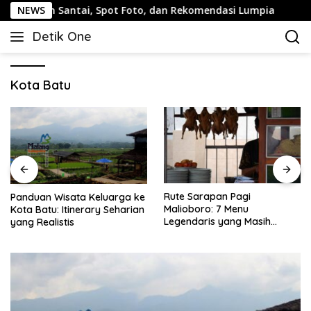
Langsung
an Santai, Spot Foto, dan Rekomendasi Lumpia
NEWS
Panduan
ke
Detik One
konten
Tajam
Ungkap
Fakta
Kota Batu
Rute Sarapan Pagi
Panduan Wisata Keluarga ke
Malioboro: 7 Menu
Kota Batu: Itinerary Seharian
Legendaris yang Masih
yang Realistis
Mudah Ditemukan