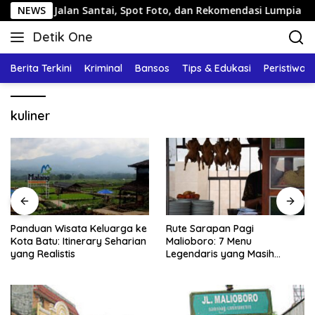
Langsung
: Jalan Santai, Spot Foto, dan Rekomendasi Lumpia
NEWS
Pa
ke
Detik One
konten
Tajam
Ungkap
Berita Terkini
Kriminal
Bansos
Tips & Edukasi
Peristiwa
Fakta
kuliner
Panduan Wisata Keluarga ke
Rute Sarapan Pagi
Kota Batu: Itinerary Seharian
Malioboro: 7 Menu
yang Realistis
Legendaris yang Masih
Mudah Ditemukan