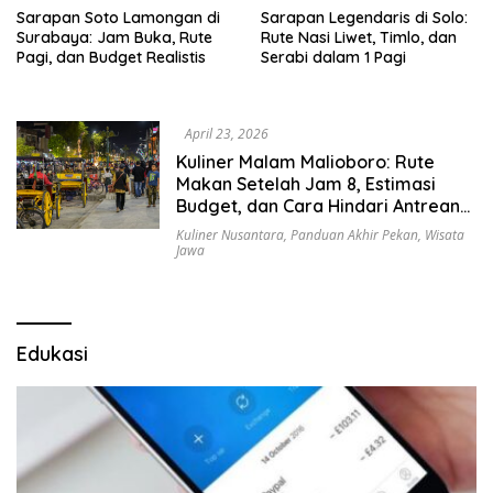
Sarapan Soto Lamongan di
Sarapan Legendaris di Solo:
Surabaya: Jam Buka, Rute
Rute Nasi Liwet, Timlo, dan
Pagi, dan Budget Realistis
Serabi dalam 1 Pagi
April 23, 2026
Kuliner Malam Malioboro: Rute
Makan Setelah Jam 8, Estimasi
Budget, dan Cara Hindari Antrean
Panjang
Kuliner Nusantara
,
Panduan Akhir Pekan
,
Wisata
Jawa
Edukasi