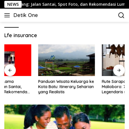
Langsung
arang: Jalan Santai, Spot Foto, dan Rekomendasi Lumpia
NEWS
ke
Detik One
konten
Tajam
Ungkap
Fakta
Lfe insurance
Panduan Wisata Keluarga ke
Rute Sarapan Pagi
Kota Batu: Itinerary Seharian
Malioboro: 7 Menu
yang Realistis
Legendaris yang Masih
Mudah Ditemukan