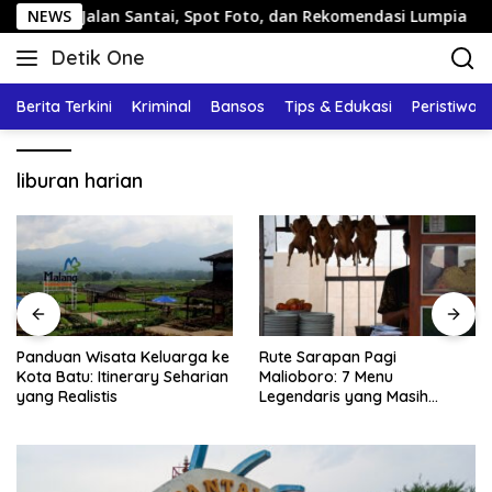
Langsung
g: Jalan Santai, Spot Foto, dan Rekomendasi Lumpia
NEWS
P
ke
Detik One
konten
Tajam
Ungkap
Berita Terkini
Kriminal
Bansos
Tips & Edukasi
Peristiwa
Fakta
liburan harian
Panduan Wisata Keluarga ke
Rute Sarapan Pagi
Kota Batu: Itinerary Seharian
Malioboro: 7 Menu
yang Realistis
Legendaris yang Masih
Mudah Ditemukan