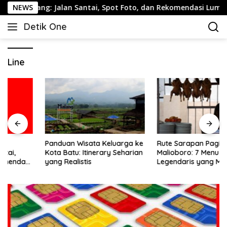
Langsung
arang: Jalan Santai, Spot Foto, dan Rekomendasi Lumpia
NEWS
ke
Detik One
konten
Tajam
Ungkap
Fakta
Line
Panduan Wisata Keluarga ke
Rute Sarapan Pagi
Kota Batu: Itinerary Seharian
Malioboro: 7 Menu
yang Realistis
Legendaris yang Masih
Mudah Ditemukan