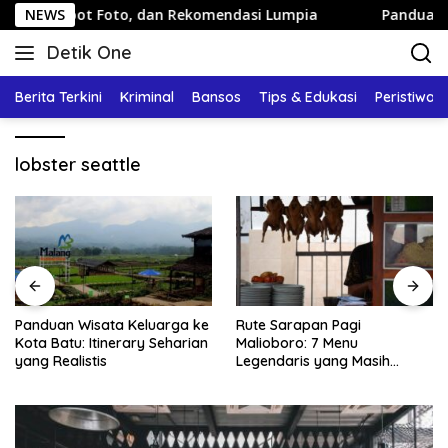
Langsung
, Spot Foto, dan Rekomendasi Lumpia
NEWS
Panduan Wisata Ke
ke
Detik One
konten
Tajam
Ungkap
Berita Terkini
Kriminal
Bansos
Tips & Edukasi
Peristiwa
Fakta
lobster seattle
Panduan Wisata Keluarga ke
Rute Sarapan Pagi
Kota Batu: Itinerary Seharian
Malioboro: 7 Menu
yang Realistis
Legendaris yang Masih
Mudah Ditemukan