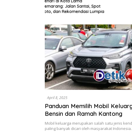
ota Lama
alan Santai, Spot
ekomendasi Lumpia
April 8, 2025
Panduan Memilih Mobil Keluarga
Bensin dan Ramah Kantong
Mobil keluarga merupakan salah satu jenis ken
paling banyak dicari oleh masyarakat Indonesia