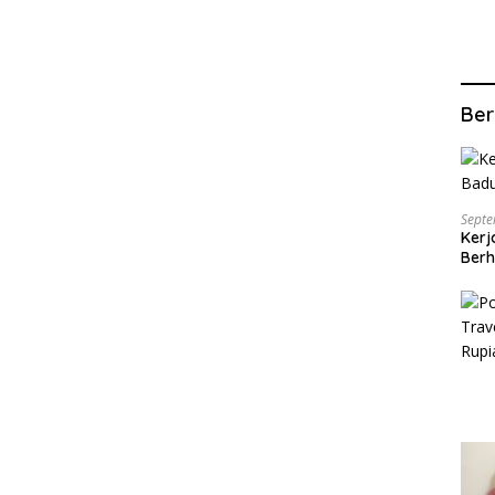
Ber
Septe
Kerj
Berh