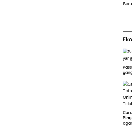
Eko
Pass
yang
Cara
Biay
agar
Men