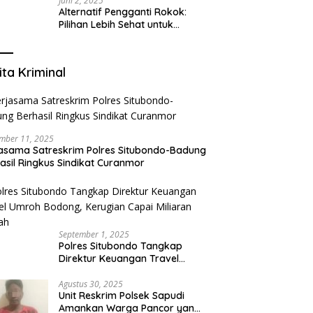
Juni 2, 2025
Alternatif Pengganti Rokok:
Pilihan Lebih Sehat untuk
Mengurangi Risiko Merokok
ita Kriminal
mber 11, 2025
asama Satreskrim Polres Situbondo-Badung
asil Ringkus Sindikat Curanmor
September 1, 2025
Polres Situbondo Tangkap
Direktur Keuangan Travel
Umroh Bodong, Kerugian
Capai Miliaran Rupiah
Agustus 30, 2025
Unit Reskrim Polsek Sapudi
Amankan Warga Pancor yang