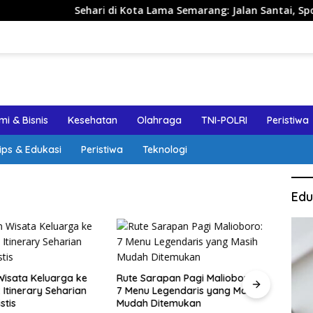
Sehari di Kota Lama Semarang: Jalan Santai, Spot Foto, d
i & Bisnis
Kesehatan
Olahraga
TNI-POLRI
Peristiwa
ips & Edukasi
Peristiwa
Teknologi
Edu
apan Pagi Malioboro:
Kuliner Malam Malioboro untuk
Jalan
egendaris yang Masih
Keluarga: Menu, Jam Ramai,
Sema
itemukan
dan Estimasi Budget
Aman