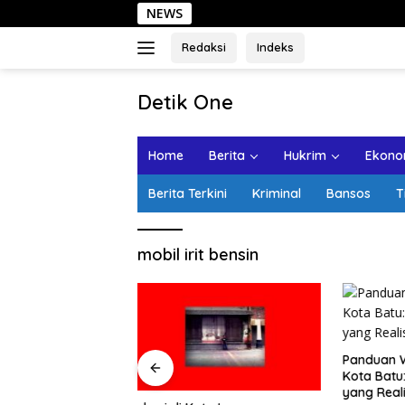
Langsung
NEWS
ke
konten
Redaksi
Indeks
tutup
Detik One
Tajam
Ungkap
Home
Berita
Hukrim
Ekonom
Fakta
Berita Terkini
Kriminal
Bansos
T
mobil irit bensin
Panduan Wisata Keluarga ke
Rute Sar
Kota Batu: Itinerary Seharian
7 Menu L
yang Realistis
Mudah D