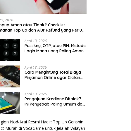
 15, 2026
opup Aman atau Tidak? Checklist
anan Top Up dan Alur Refund yang Perlu
u Cek
April 13, 2026
Passkey, OTP, atau PIN: Metode
Login Mana yang Paling Aman
untuk Akun Finansial?
April 13, 2026
Cara Menghitung Total Biaya
Pinjaman Online agar Cicilan
Tidak Menjebak
April 13, 2026
Pengajuan Kredione Ditolak?
Ini Penyebab Paling Umum dan
Cara Ajukan Ulang