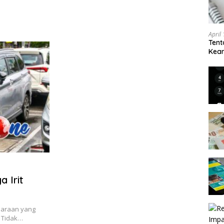
April
Tent
Keam
Kam
 Irit
daraan yang
. Tidak…