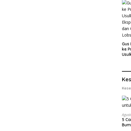
Gus 
ke P
Usul
Eksp
dan 
Lobs
Kes
Kese
Agust
5 Ca
Bumi