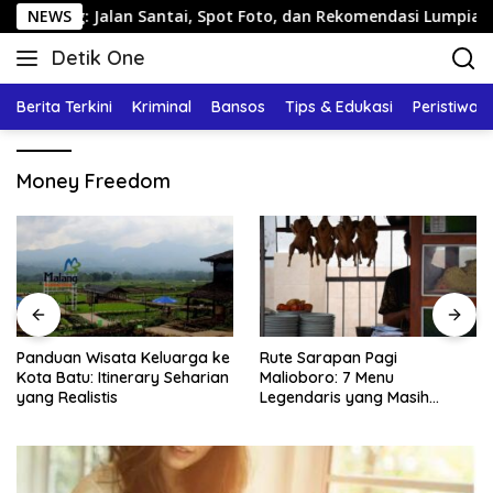
Langsung
ng: Jalan Santai, Spot Foto, dan Rekomendasi Lumpia
NEWS
ke
Detik One
konten
Tajam
Ungkap
Berita Terkini
Kriminal
Bansos
Tips & Edukasi
Peristiwa
Fakta
Money Freedom
Panduan Wisata Keluarga ke
Rute Sarapan Pagi
Kota Batu: Itinerary Seharian
Malioboro: 7 Menu
yang Realistis
Legendaris yang Masih
Mudah Ditemukan