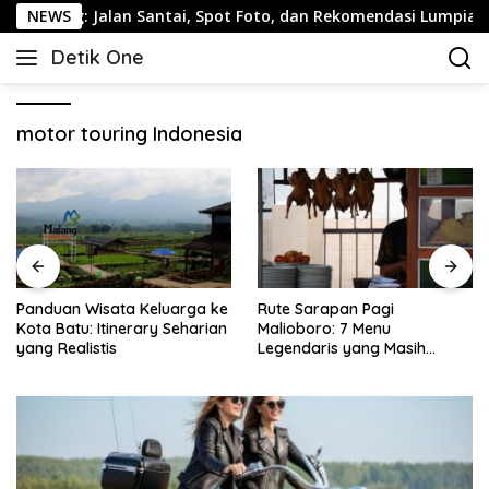
Langsung
ng: Jalan Santai, Spot Foto, dan Rekomendasi Lumpia
NEWS
ke
Detik One
konten
Tajam
Ungkap
Fakta
motor touring Indonesia
Panduan Wisata Keluarga ke
Rute Sarapan Pagi
Kota Batu: Itinerary Seharian
Malioboro: 7 Menu
yang Realistis
Legendaris yang Masih
Mudah Ditemukan