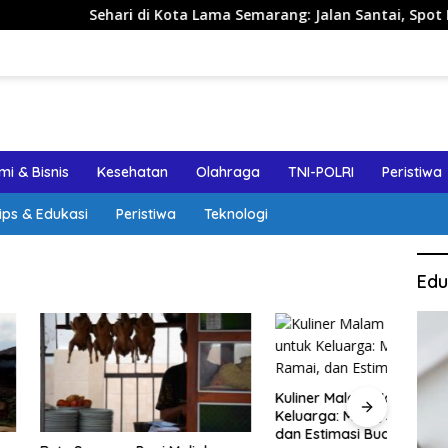
Sehari di Kota Lama Semarang: Jalan Santai, Spot Foto, dan R
i & Bisnis
Kesehatan
Olahraga
TNI-POLRI
Peristiwa
ips & Edukasi
Peristiwa
Teknologi
Edu
Kuliner Malam Malioboro untuk
Jalan
Keluarga: Menu, Jam Ramai,
Sema
dan Estimasi Budget
Aman