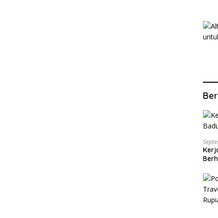
Ber
Septe
Kerj
Berh