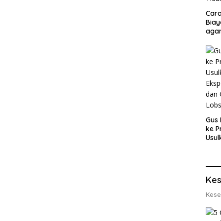
Cara
Biay
agar
Men
Gus 
ke P
Usul
Eksp
dan 
Lobs
Kes
Kese