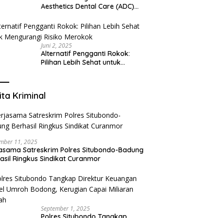
Aesthetics Dental Care (ADC)
Tangerang: Klinik Gigi Modern
yang Mengerti Kebutuhanmu
Juni 2, 2025
Alternatif Pengganti Rokok:
Pilihan Lebih Sehat untuk
Mengurangi Risiko Merokok
ita Kriminal
mber 11, 2025
asama Satreskrim Polres Situbondo-Badung
asil Ringkus Sindikat Curanmor
September 1, 2025
Polres Situbondo Tangkap