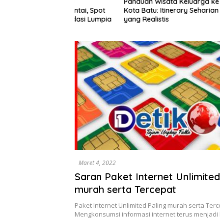
ota Lama
Panduan Wisata Keluarga ke
Rute Sar
alan Santai, Spot
Kota Batu: Itinerary Seharian
7 Menu L
ekomendasi Lumpia
yang Realistis
Mudah D
Maret 4, 2022
Saran Paket Internet Unlimited
murah serta Tercepat
Paket Internet Unlimited Paling murah serta Terc
Mengkonsumsi informasi internet terus menjadi 