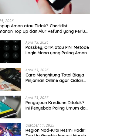
 15, 2026
opup Aman atau Tidak? Checklist
anan Top Up dan Alur Refund yang Perlu
u Cek
April 13, 2026
Passkey, OTP, atau PIN: Metode
Login Mana yang Paling Aman
untuk Akun Finansial?
April 13, 2026
Cara Menghitung Total Biaya
Pinjaman Online agar Cicilan
Tidak Menjebak
April 13, 2026
Pengajuan Kredione Ditolak?
Ini Penyebab Paling Umum dan
Cara Ajukan Ulang
Oktober 11, 2025
Region Nod-Krai Resmi Hadir:
Top Up Genshin Impact Murah