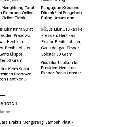
 Menghitung Total
Pengajuan Kredione
a Pinjaman Online
Ditolak? Ini Penyebab
 Cicilan Tidak
Paling Umum dan
jebak
Cara Ajukan Ulang
Gus Lilur Usulkan ke
Presiden: Hentikan
Lilur Kirim Surat
Ekspor Benih Lobster,
residen Prabowo,
Ganti dengan Ekspor
kan Hentikan
Lobster 50 Gram
or Benih Lobster
Ganti Ekspor
ter 50 Gram
ehatan
hatan