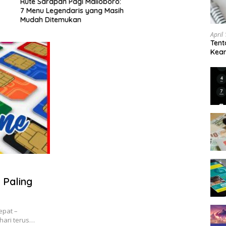
apan Pagi Malioboro:
egendaris yang Masih
itemukan
April
Tent
Keam
Kam
 Paling
epat –
hari terus…