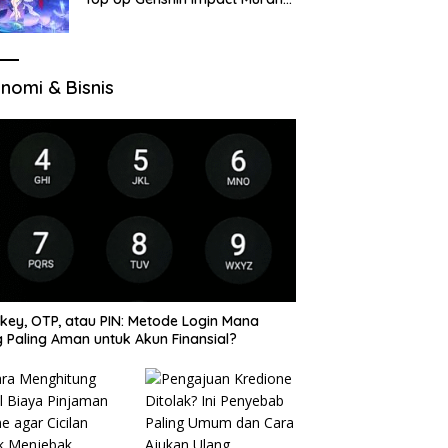
di VocaGame untuk Jelajah
Wilayah Baru
nomi & Bisnis
key, OTP, atau PIN: Metode Login Mana
 Paling Aman untuk Akun Finansial?