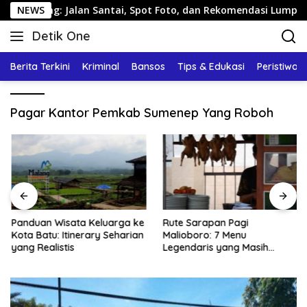
Langsung
rang: Jalan Santai, Spot Foto, dan Rekomendasi Lumpia
NEWS
ke
Detik One
konten
Tajam
Ungkap
Berita Terkini
Kriminal
Bansos
Tips & Edukasi
Peristiwa
Fakta
Pagar Kantor Pemkab Sumenep Yang Roboh
Panduan Wisata Keluarga ke
Rute Sarapan Pagi
Kota Batu: Itinerary Seharian
Malioboro: 7 Menu
yang Realistis
Legendaris yang Masih
Mudah Ditemukan