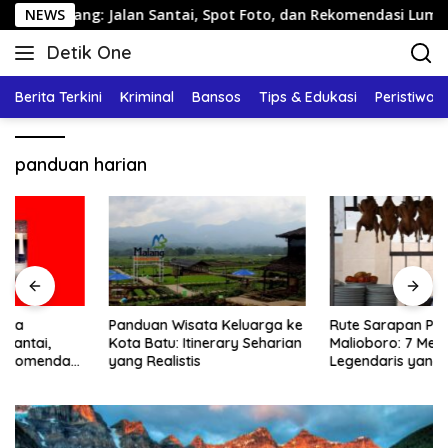
Langsung
arang: Jalan Santai, Spot Foto, dan Rekomendasi Lumpia
NEWS
ke
Detik One
konten
Tajam
Ungkap
Berita Terkini
Kriminal
Bansos
Tips & Edukasi
Peristiwa
Fakta
panduan harian
Panduan Wisata Keluarga ke
Rute Sarapan Pagi
Kota Batu: Itinerary Seharian
Malioboro: 7 Menu
yang Realistis
Legendaris yang Masih
Mudah Ditemukan