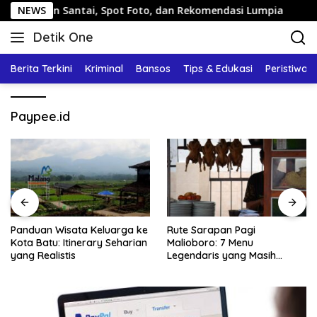
Langsung
alan Santai, Spot Foto, dan Rekomendasi Lumpia
NEWS
Pandu
ke
Detik One
konten
Tajam
Ungkap
Berita Terkini
Kriminal
Bansos
Tips & Edukasi
Peristiwa
Fakta
Paypee.id
Panduan Wisata Keluarga ke
Rute Sarapan Pagi
Kota Batu: Itinerary Seharian
Malioboro: 7 Menu
yang Realistis
Legendaris yang Masih
Mudah Ditemukan