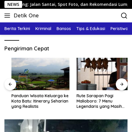
Langsung
rang: Jalan Santai, Spot Foto, dan Rekomendasi Lumpia
NEWS
ke
Detik One
konten
Tajam
Ungkap
Berita Terkini
Kriminal
Bansos
Tips & Edukasi
Peristiwa
Fakta
Pengiriman Cepat
Panduan Wisata Keluarga ke
Rute Sarapan Pagi
Kota Batu: Itinerary Seharian
Malioboro: 7 Menu
yang Realistis
Legendaris yang Masih
Mudah Ditemukan