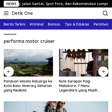
Langsung
ang: Jalan Santai, Spot Foto, dan Rekomendasi Lumpia
NEWS
ke
Detik One
konten
Tajam
Ungkap
Berita Terkini
Kriminal
Bansos
Tips & Edukasi
Peristiwa
Fakta
performa motor cruiser
Panduan Wisata Keluarga ke
Rute Sarapan Pagi
Kota Batu: Itinerary Seharian
Malioboro: 7 Menu
yang Realistis
Legendaris yang Masih
Mudah Ditemukan