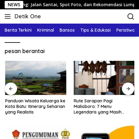
Langsung
rang: Jalan Santai, Spot Foto, dan Rekomendasi Lumpia
NEWS
ke
Detik One
konten
Tajam
Ungkap
Berita Terkini
Kriminal
Bansos
Tips & Edukasi
Peristiwa
Fakta
pesan berantai
Panduan Wisata Keluarga ke
Rute Sarapan Pagi
Kota Batu: Itinerary Seharian
Malioboro: 7 Menu
yang Realistis
Legendaris yang Masih
Mudah Ditemukan