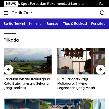
Langsung
tai, Spot Foto, dan Rekomendasi Lumpia
NEWS
Panduan Wisata
ke
Detik One
konten
Tajam
Ungkap
Berita Terkini
Kriminal
Bansos
Tips & Edukasi
Peristiwa
Fakta
Pilkada
Panduan Wisata Keluarga ke
Rute Sarapan Pagi
Kota Batu: Itinerary Seharian
Malioboro: 7 Menu
yang Realistis
Legendaris yang Masih
Mudah Ditemukan