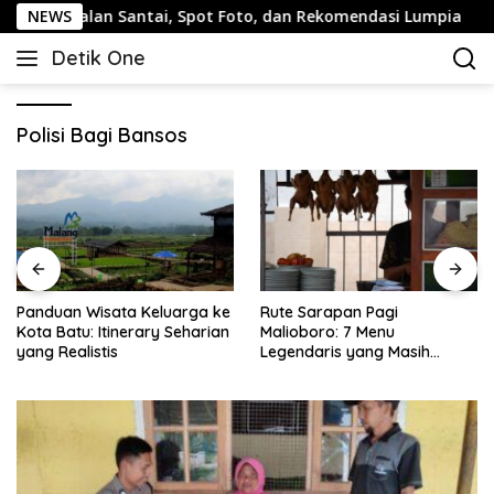
Langsung
 Jalan Santai, Spot Foto, dan Rekomendasi Lumpia
NEWS
Pan
ke
Detik One
konten
Tajam
Ungkap
Fakta
Polisi Bagi Bansos
Panduan Wisata Keluarga ke
Rute Sarapan Pagi
Kota Batu: Itinerary Seharian
Malioboro: 7 Menu
yang Realistis
Legendaris yang Masih
Mudah Ditemukan