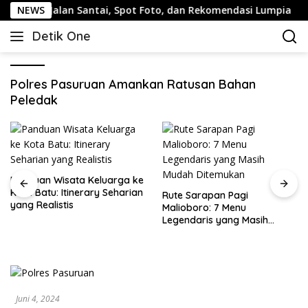
Langsung
arang: Jalan Santai, Spot Foto, dan Rekomendasi Lumpia
NEWS
ke
Detik One
konten
Tajam
Ungkap
Fakta
Polres Pasuruan Amankan Ratusan Bahan
Peledak
Panduan Wisata Keluarga ke
Kota Batu: Itinerary Seharian
Rute Sarapan Pagi
yang Realistis
Malioboro: 7 Menu
Legendaris yang Masih
Mudah Ditemukan
Juni 4, 2024