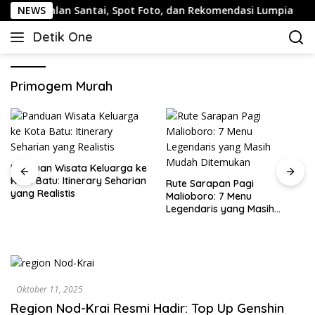
Langsung
ng: Jalan Santai, Spot Foto, dan Rekomendasi Lumpia
NEWS
ke
Detik One
konten
Tajam
Ungkap
Fakta
Primogem Murah
Panduan Wisata Keluarga ke
Kota Batu: Itinerary Seharian
Rute Sarapan Pagi
yang Realistis
Malioboro: 7 Menu
Legendaris yang Masih
Mudah Ditemukan
Oktober 11, 2025
Region Nod-Krai Resmi Hadir: Top Up Genshin