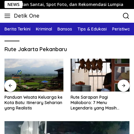
Langsung
: Jalan Santai, Spot Foto, dan Rekomendasi Lumpia
NEWS
Pa
ke
Detik One
konten
Tajam
Ungkap
Berita Terkini
Kriminal
Bansos
Tips & Edukasi
Peristiwa
Fakta
Rute Jakarta Pekanbaru
Panduan Wisata Keluarga ke
Rute Sarapan Pagi
Kota Batu: Itinerary Seharian
Malioboro: 7 Menu
yang Realistis
Legendaris yang Masih
Mudah Ditemukan