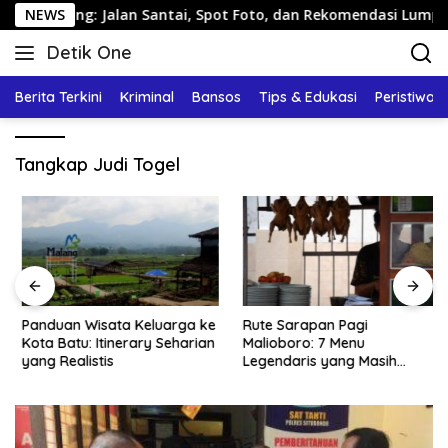
Langsung
rang: Jalan Santai, Spot Foto, dan Rekomendasi Lumpia
NEWS
ke
Detik One
konten
Tajam
Ungkap
Berita Terkini
Kriminal
Bansos
Tips & Edukasi
Peristiwa
Fakta
Tangkap Judi Togel
Panduan Wisata Keluarga ke
Rute Sarapan Pagi
Kota Batu: Itinerary Seharian
Malioboro: 7 Menu
yang Realistis
Legendaris yang Masih
Mudah Ditemukan