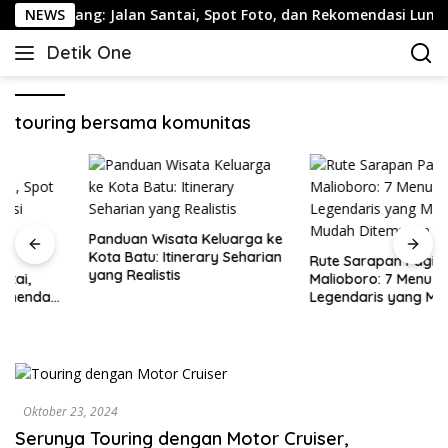
Langsung
emarang: Jalan Santai, Spot Foto, dan Rekomendasi Lumpia
NEWS
ke
Detik One
konten
Tajam
Ungkap
Fakta
touring bersama komunitas
Panduan Wisata Keluarga ke
Kota Batu: Itinerary Seharian
Rute Sarapan Pagi
yang Realistis
Malioboro: 7 Menu
Legendaris yang Masih
Mudah Ditemukan
Oktober 23, 2024
Serunya Touring dengan Motor Cruiser,