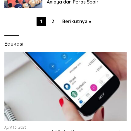
Aniaya dan Peras Sopir
Paginasi
1
2
Berikutnya »
pos
Edukasi
April 15, 2026