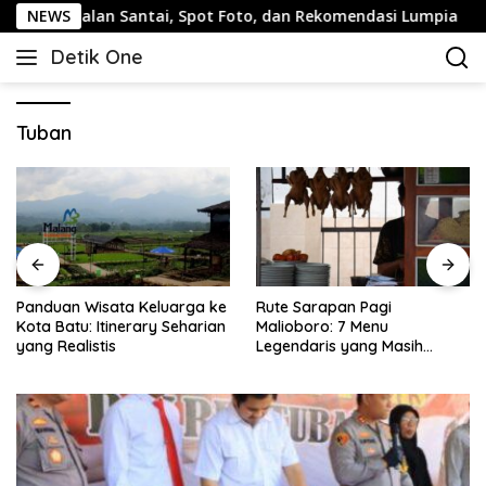
Langsung
Jalan Santai, Spot Foto, dan Rekomendasi Lumpia
NEWS
Pand
ke
Detik One
konten
Tajam
Ungkap
Fakta
Tuban
Panduan Wisata Keluarga ke
Rute Sarapan Pagi
Kota Batu: Itinerary Seharian
Malioboro: 7 Menu
yang Realistis
Legendaris yang Masih
Mudah Ditemukan