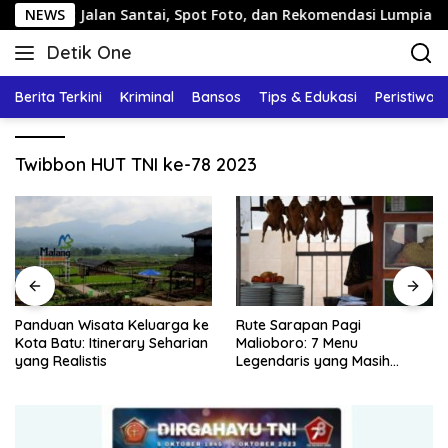
Langsung
rang: Jalan Santai, Spot Foto, dan Rekomendasi Lumpia
NEWS
ke
Detik One
konten
Tajam
Ungkap
Berita Terkini
Kriminal
Bansos
Tips & Edukasi
Peristiwa
Fakta
Twibbon HUT TNI ke-78 2023
Panduan Wisata Keluarga ke
Rute Sarapan Pagi
Kota Batu: Itinerary Seharian
Malioboro: 7 Menu
yang Realistis
Legendaris yang Masih
Mudah Ditemukan