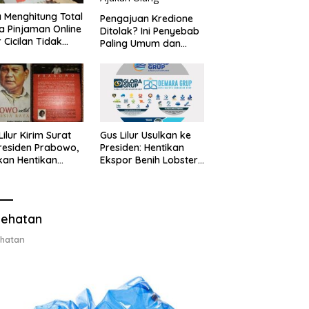
 Menghitung Total
Pengajuan Kredione
a Pinjaman Online
Ditolak? Ini Penyebab
 Cicilan Tidak
Paling Umum dan
jebak
Cara Ajukan Ulang
Lilur Kirim Surat
Gus Lilur Usulkan ke
residen Prabowo,
Presiden: Hentikan
kan Hentikan
Ekspor Benih Lobster,
or Benih Lobster
Ganti dengan Ekspor
Ganti Ekspor
Lobster 50 Gram
ter 50 Gram
ehatan
hatan