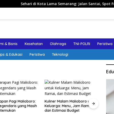
ehari di Kota Lama Semarang: Jalan Santai, Spot Foto, dan Re
i & Bisnis
Kesehatan
Olahraga
TNI-POLRI
Peristiwa
ips & Edukasi
Peristiwa
Teknologi
Edu
apan Pagi Malioboro:
Kuliner Malam Malioboro untuk
Jalan
egendaris yang Masih
Keluarga: Menu, Jam Ramai,
Sema
itemukan
dan Estimasi Budget
Aman