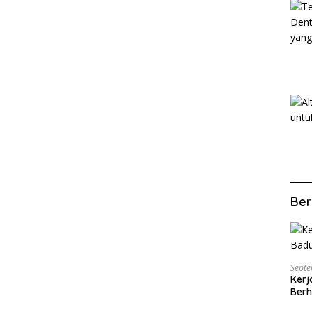
Ber
Septe
Kerj
Berh