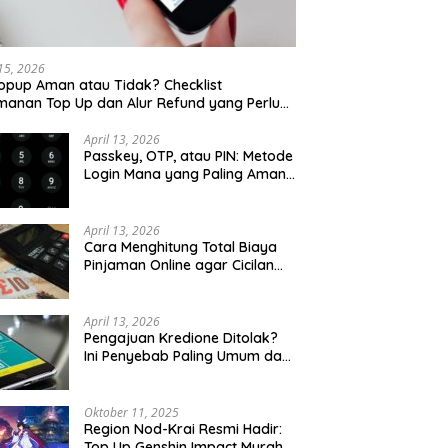
Se
K
K
 15, 2026
opup Aman atau Tidak? Checklist
anan Top Up dan Alur Refund yang Perlu
u Cek
April 13, 2026
Passkey, OTP, atau PIN: Metode
Login Mana yang Paling Aman
untuk Akun Finansial?
April 13, 2026
Cara Menghitung Total Biaya
Pinjaman Online agar Cicilan
Tidak Menjebak
April 13, 2026
Pengajuan Kredione Ditolak?
Ini Penyebab Paling Umum dan
Cara Ajukan Ulang
Oktober 11, 2025
Region Nod-Krai Resmi Hadir:
Top Up Genshin Impact Murah