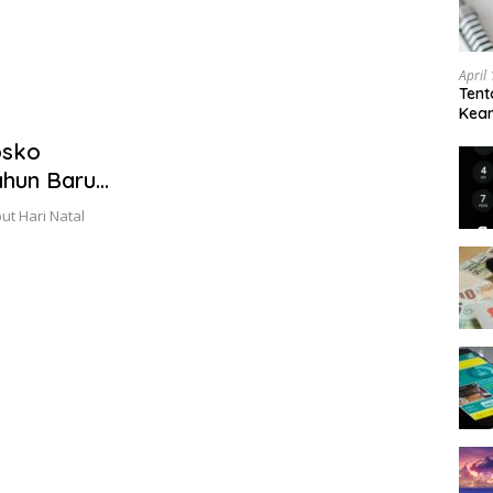
April
Tent
Keam
Kam
osko
ahun Baru
t Hari Natal
…