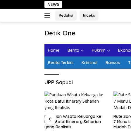
Langsung
NEWS
S
ke
konten
Redaksi
Indeks
tutup
Detik One
Tajam
Ungkap
Home
Berita
Hukrim
Ekonom
Fakta
Berita Terkini
Kriminal
Bansos
T
UPP Sapudi
ota Lama
Panduan Wisata Keluarga ke
Rute Sar
alan Santai, Spot
Kota Batu: Itinerary Seharian
7 Menu L
ekomendasi Lumpia
yang Realistis
Mudah D