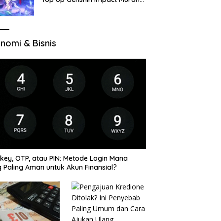
di VocaGame untuk Jelajah
Wilayah Baru
nomi & Bisnis
key, OTP, atau PIN: Metode Login Mana
 Paling Aman untuk Akun Finansial?