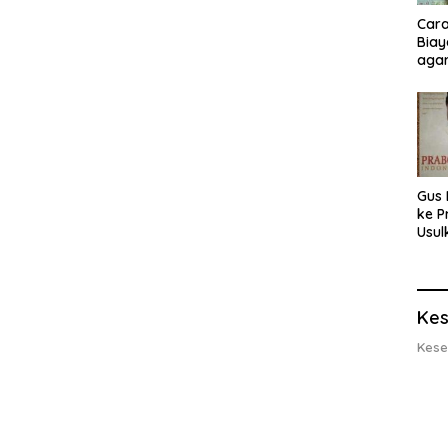
Cara
Biay
agar
Men
Gus 
ke P
Usul
Eksp
dan 
Lobs
Kes
Kese