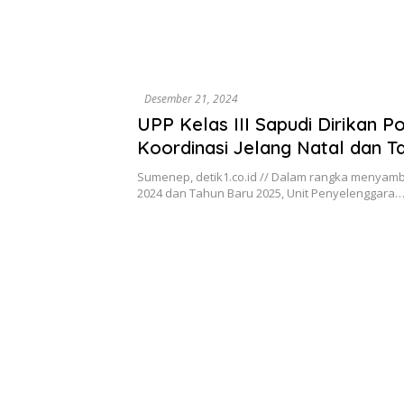
Desember 21, 2024
UPP Kelas III Sapudi Dirikan P
Koordinasi Jelang Natal dan T
2025
Sumenep, detik1.co.id // Dalam rangka menyambu
2024 dan Tahun Baru 2025, Unit Penyelenggara