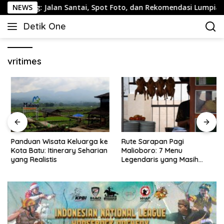
Langsung
ng: Jalan Santai, Spot Foto, dan Rekomendasi Lumpia
NEWS
ke
Detik One
konten
Tajam
Ungkap
Fakta
vritimes
Panduan Wisata Keluarga ke
Rute Sarapan Pagi
Kota Batu: Itinerary Seharian
Malioboro: 7 Menu
yang Realistis
Legendaris yang Masih
Mudah Ditemukan