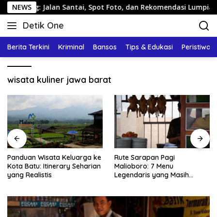
Langsung
ng: Jalan Santai, Spot Foto, dan Rekomendasi Lumpia
NEWS
ke
Detik One
konten
Tajam
Ungkap
Berita Terkini
Kriminal
Bansos
Tips & Edukasi
Peristiwa
Fakta
wisata kuliner jawa barat
Panduan Wisata Keluarga ke
Rute Sarapan Pagi
Kota Batu: Itinerary Seharian
Malioboro: 7 Menu
yang Realistis
Legendaris yang Masih
Mudah Ditemukan